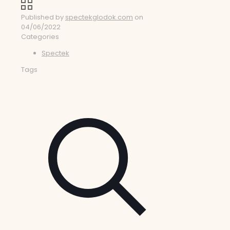
Published by
spectekglodok.com
on
04/06/2022
Categories
Spectek
Tags