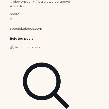
#blowerpabrik #jualblowersurabaya
#axialfan
Share
0
spectekglodok.com
Related posts