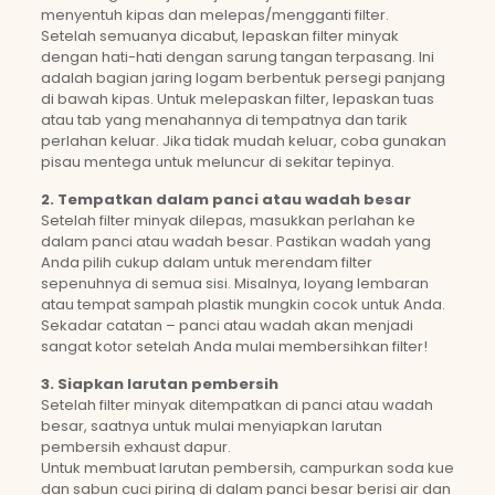
menyentuh kipas dan melepas/mengganti filter.
Setelah semuanya dicabut, lepaskan filter minyak
dengan hati-hati dengan sarung tangan terpasang. Ini
adalah bagian jaring logam berbentuk persegi panjang
di bawah kipas. Untuk melepaskan filter, lepaskan tuas
atau tab yang menahannya di tempatnya dan tarik
perlahan keluar. Jika tidak mudah keluar, coba gunakan
pisau mentega untuk meluncur di sekitar tepinya.
2. Tempatkan dalam panci atau wadah besar
Setelah filter minyak dilepas, masukkan perlahan ke
dalam panci atau wadah besar. Pastikan wadah yang
Anda pilih cukup dalam untuk merendam filter
sepenuhnya di semua sisi. Misalnya, loyang lembaran
atau tempat sampah plastik mungkin cocok untuk Anda.
Sekadar catatan – panci atau wadah akan menjadi
sangat kotor setelah Anda mulai membersihkan filter!
3. Siapkan larutan pembersih
Setelah filter minyak ditempatkan di panci atau wadah
besar, saatnya untuk mulai menyiapkan larutan
pembersih exhaust dapur.
Untuk membuat larutan pembersih, campurkan soda kue
dan sabun cuci piring di dalam panci besar berisi air dan